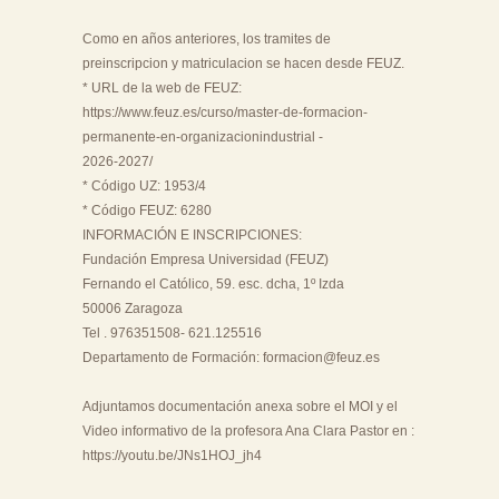
Como en años anteriores, los tramites de
preinscripcion y matriculacion se hacen desde FEUZ.
* URL de la web de FEUZ:
https://www.feuz.es/curso/master-de-formacion-
permanente-en-organizacionindustrial -
2026-2027/
* Código UZ: 1953/4
* Código FEUZ: 6280
INFORMACIÓN E INSCRIPCIONES:
Fundación Empresa Universidad (FEUZ)
Fernando el Católico, 59. esc. dcha, 1º Izda
50006 Zaragoza
Tel . 976351508- 621.125516
Departamento de Formación: formacion@feuz.es
Adjuntamos documentación anexa sobre el MOI y el
Video informativo de la profesora Ana Clara Pastor en :
https://youtu.be/JNs1HOJ_jh4